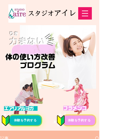
アイレ
スタジオ
りき
力まない
体の使い方改善
プログラム
フラメンコ
エアリアルヨガ
体験を予約する
体験を予約する
記事