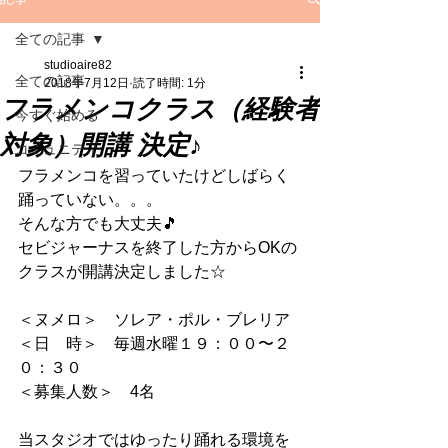
全ての記事
studioaire82
全ての記事
2018年7月12日
読了時間: 1分
フラメンコクラス（経験者
今すぐ始める
対象）開講 決定♪
コミュニティ
フラメンコを習っていたけどしばらく
踊っていない。。。
そんな方でも大丈夫🎵
セビジャーナスを終了した方からOKの
クラスが開講決定しました☆
＜ヌメロ＞　ソレア・ポル・ブレリア
＜日　時＞　毎週水曜１９：００〜２
０：３０　
＜募集人数＞　4名
当スタジオではゆったり踊れる環境を