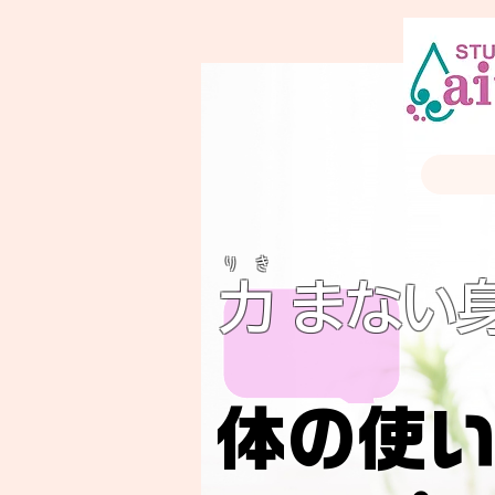
り き
力 まない
体の使