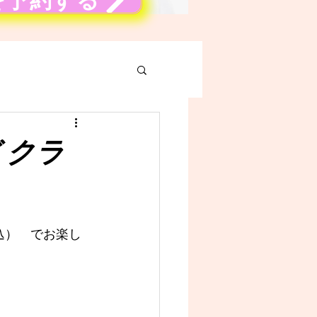
を予約する
 クラ
込）　でお楽し