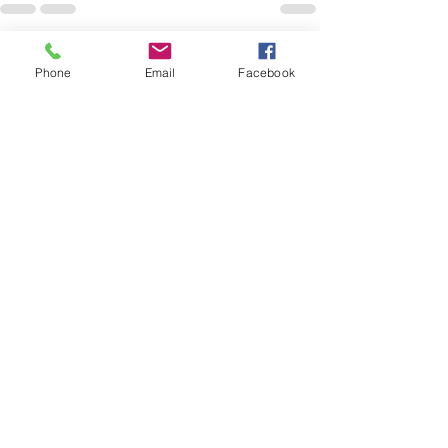
すべて表示
最新記事
Phone
Email
Facebook
休業延長のお知
3月28日より臨時