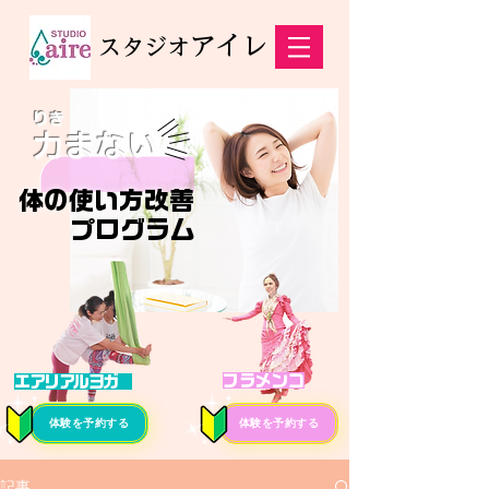
アイレ
スタジオ
りき
力まない
体の使い方改善
プログラム
フラメンコ
エアリアルヨガ
体験を予約する
体験を予約する
記事