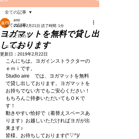
全ての記事
emi
全ての記事
2019年2月21日
読了時間: 1分
ヨガマットを無料で貸し出
今すぐ始める
しております
コミュニティ
更新日：
2019年2月22日
こんにちは。ヨガインストラクターの
ｅｍｉです。
Studio aire　では、ヨガマットを無料
で貸し出しております。ヨガマットを
お持ちでない方でもご安心ください！
もちろんご持参いただいてもＯＫで
す！
動きやすい恰好で（着替えスペースあ
ります）お越しいただければヨガが出
来ます♪
皆様、お待ちしております(^▽^)/