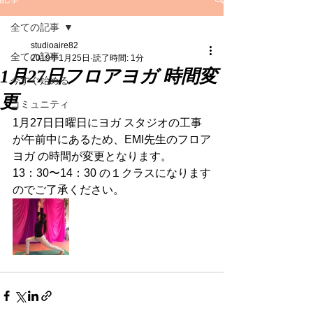
全ての記事
studioaire82
全ての記事
2019年1月25日
読了時間: 1分
1月27日フロアヨガ 時間変
今すぐ始める
更
コミュニティ
1月27日日曜日にヨガ スタジオの工事
が午前中にあるため、EMI先生のフロア
ヨガ の時間が変更となります。
13：30〜14：30 の１クラスになります
のでご了承ください。