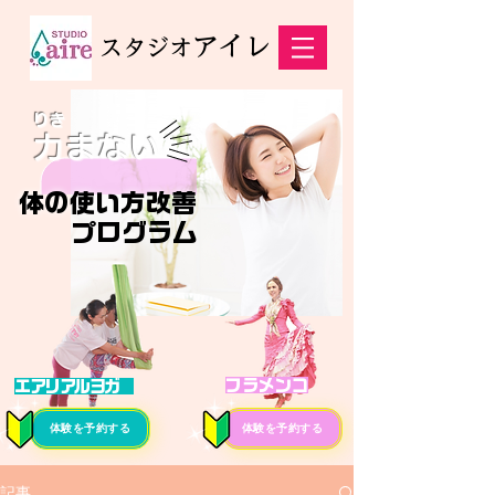
アイレ
スタジオ
りき
力まない
体の使い方改善
プログラム
フラメンコ
エアリアルヨガ
体験を予約する
体験を予約する
記事