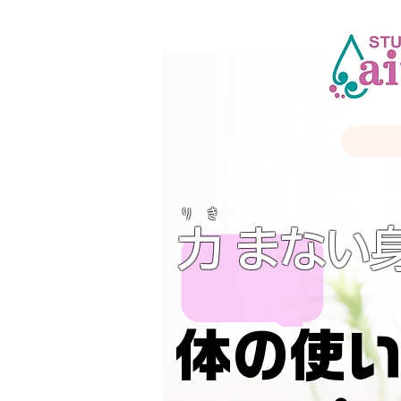
り き
力 まない
体の使