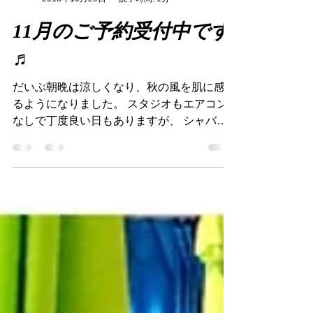
studioaire82
2018年10月29日
読了時間: 1分
11月のご予約受付中です
♬
だいぶ朝晩は涼しくなり、秋の風を肌に感じ
るようになりました。 スタジオもエアコン
なしで丁度良い日もありますが、 シャバー
サナの時には肌寒く感じる日もあります。
皆さん、体調管理にはお気をつけくださいね
♬ スタジオアイレは11月のご予約受付中で
す。...