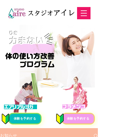
アイレ
スタジオ
りき
力まない
体の使い方改善
プログラム
フラメンコ
エアリアルヨガ
体験を予約する
体験を予約する
お知らせ