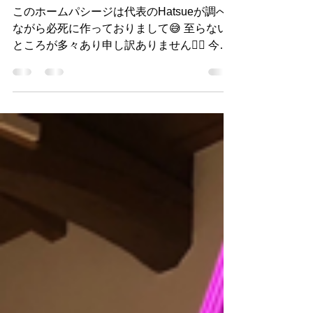
なりました♫
このホームパシージは代表のHatsueが調べ
ながら必死に作っておりまして😅 至らない
ところが多々あり申し訳ありません🙇‍♀️ 今か
らまで見辛かったスケジュールをGoogleカ
レンダーと同期出来たので見やすくなったか
なと思ったら！PCサイトとモバイルサイト
では見え方が全然...